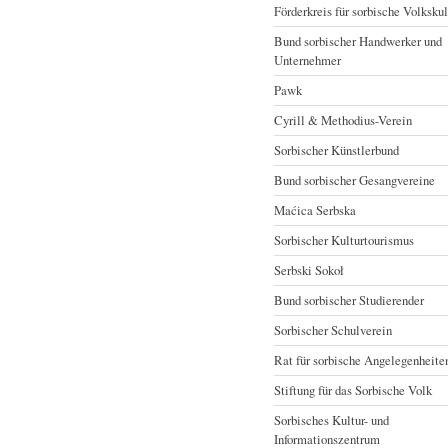
Förderkreis für sorbische Volkskul
Bund sorbischer Handwerker und
Unternehmer
Pawk
Cyrill & Methodius-Verein
Sorbischer Künstlerbund
Bund sorbischer Gesangvereine
Maćica Serbska
Sorbischer Kulturtourismus
Serbski Sokoł
Bund sorbischer Studierender
Sorbischer Schulverein
Rat für sorbische Angelegenheite
Stiftung für das Sorbische Volk
Sorbisches Kultur- und
Informationszentrum