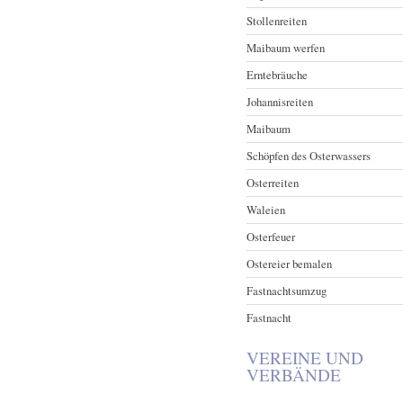
Stollenreiten
Maibaum werfen
Erntebräuche
Johannisreiten
Maibaum
Schöpfen des Osterwassers
Osterreiten
Waleien
Osterfeuer
Ostereier bemalen
Fastnachtsumzug
Fastnacht
VEREINE UND
VERBÄNDE