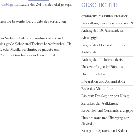
GESCHICHTE
r-Gebirge
. Im Laufe der Zeit fanden einige sogar
Spätantike bis Frühmittelalter
Ihnen die bewegte Geschichte des sorbischen
Besiedlung zwischen Saale und 
Anfang des 10. Jahrhunderts
Abhängigkeit
er Sorben illustrieren ausdrucksstark und
 das große Söhne und Töchter hervorbrachte. Ob
Beginn des Hochmittelalters
ik oder Musik, berühmte, begnadete und
Aufstände
 Zeit die Geschichte der Lausitz und
Anfang des 11 Jahrhunderts
Unterwerfung oder Bündnis
Hochmittelalter
Integration und Assimilation
Ende des Mittelalters
Bis zum Dreißigjährigen Krieg
Zeitalter der Aufklärung
Rebellion und Germanisierungspo
Humanismus und Übergang zur
Neuzeit
Kampf um Sprache und Kultur