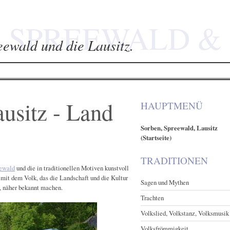
 SPREEWALD & 
eewald und die Lausitz.
usitz - Land
HAUPTMENÜ
Sorben, Spreewald, Lausitz
(Startseite)
TRADITIONEN
eewald
und die in traditionellen Motiven kunstvoll
 mit dem Volk, das die Landschaft und die Kultur
Sagen und Mythen
t, näher bekannt machen.
Trachten
Volkslied, Volkstanz, Volksmusik
Volksfrömmigkeit