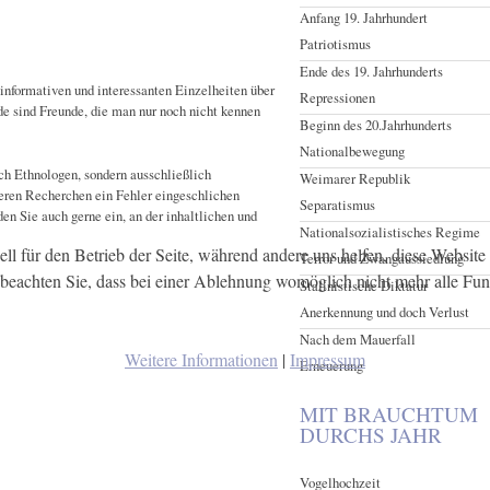
Anfang 19. Jahrhundert
Patriotismus
Ende des 19. Jahrhunderts
informativen und interessanten Einzelheiten über
Repressionen
e sind Freunde, die man nur noch nicht kennen
Beginn des 20.Jahrhunderts
Nationalbewegung
och Ethnologen, sondern ausschließlich
Weimarer Republik
nseren Recherchen ein Fehler eingeschlichen
Separatismus
n Sie auch gerne ein, an der inhaltlichen und
Nationalsozialistisches Regime
ell für den Betrieb der Seite, während andere uns helfen, diese Websit
Terror und Zwangaussiedlung
 beachten Sie, dass bei einer Ablehnung womöglich nicht mehr alle Funk
Stalinistische Diktatur
Anerkennung und doch Verlust
Nach dem Mauerfall
Weitere Informationen
|
Impressum
Erneuerung
MIT BRAUCHTUM
DURCHS JAHR
Vogelhochzeit