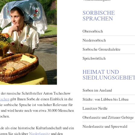
SORBISCHE
SPRACHEN
Obersorbisch
Niedersorbisch
Sorbische Grenzdialekte
Sprichwörtlich
HEIMAT UND
SIEDLUNGSGEBIE
Sorben im Ausland
te der russische Schriftsteller Anton Tschechow
ischen
gibt Ihnen Sorbe.de einen Einblick in die
Städte: von Lübben bis Löbau
e sorbische Sprache ist von hoher Relevanz für
Lausitzer Neiße
en und wird heute noch von etwa 30.000 Menschen
rochen.
Oberlausitz und Zittauer Gebirge
Niederlausitz und Spreewald
de als eine historische Kulturlandschaft und ein
eren Sie sich über
Niederlausitz
und den