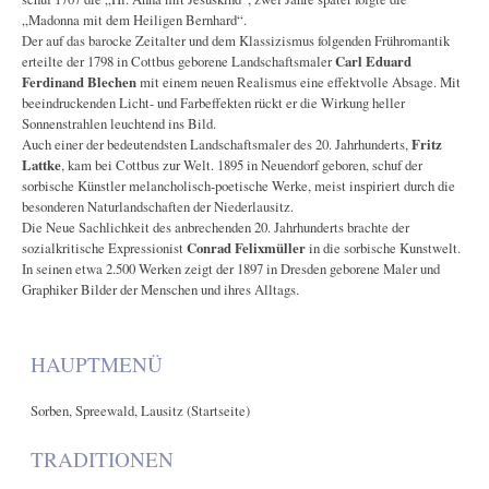
„Madonna mit dem Heiligen Bernhard“.
Der auf das barocke Zeitalter und dem Klassizismus folgenden Frühromantik
erteilte der 1798 in Cottbus geborene Landschaftsmaler
Carl Eduard
Ferdinand Blechen
mit einem neuen Realismus eine effektvolle Absage. Mit
beeindruckenden Licht- und Farbeffekten rückt er die Wirkung heller
Sonnenstrahlen leuchtend ins Bild.
Auch einer der bedeutendsten Landschaftsmaler des 20. Jahrhunderts,
Fritz
Lattke
, kam bei Cottbus zur Welt. 1895 in Neuendorf geboren, schuf der
sorbische Künstler melancholisch-poetische Werke, meist inspiriert durch die
besonderen Naturlandschaften der Niederlausitz.
Die Neue Sachlichkeit des anbrechenden 20. Jahrhunderts brachte der
sozialkritische Expressionist
Conrad Felixmüller
in die sorbische Kunstwelt.
In seinen etwa 2.500 Werken zeigt der 1897 in Dresden geborene Maler und
Graphiker Bilder der Menschen und ihres Alltags.
HAUPTMENÜ
Sorben, Spreewald, Lausitz (Startseite)
TRADITIONEN