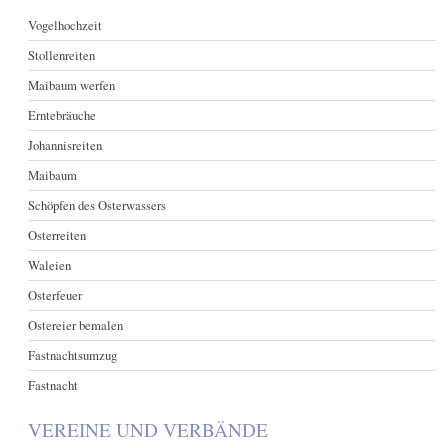
Vogelhochzeit
Stollenreiten
Maibaum werfen
Erntebräuche
Johannisreiten
Maibaum
Schöpfen des Osterwassers
Osterreiten
Waleien
Osterfeuer
Ostereier bemalen
Fastnachtsumzug
Fastnacht
VEREINE UND VERBÄNDE