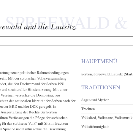
 SPREEWALD & 
eewald und die Lausitz.
HAUPTMENÜ
artung neuer politischer Rahmenbedingungen
Sorben, Spreewald, Lausitz (Start
sein. Mit der sorbischen Volksversammlung
det, die den Dachverband der Sorben 1991
TRADITIONEN
 und struktureller Hinsicht zwang. Mit einer
 Vereinen versuchte die Domowina, neu
Sagen und Mythen
chutz der nationalen Identität der Sorben nach der
en der BRD und der DDR geregelt, in
Trachten
Ausgestaltung der Rechte der Sorben
ihren Verfassungen die Pflege der sorbischen
Volkslied, Volkstanz, Volksmusik
g für das sorbische Volk“ mit Sitz in Bautzen
Volksfrömmigkeit
hen Sprache und Kultur sowie die Bewahrung