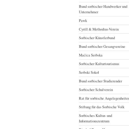
Bund sorbischer Handwerker und
Unternehmer
Pawk
Cyrill & Methodius-Verein
Sorbischer Künstlerbund
Bund sorbischer Gesangvereine
Maćica Serbska
Sorbischer Kulturtourismus
Serbski Sokoł
Bund sorbischer Studierender
Sorbischer Schulverein
Rat für sorbische Angelegenheite
Stiftung für das Sorbische Volk
Sorbisches Kultur- und
Informationszentrum