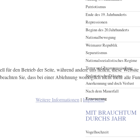
Patriotismus
Ende des 19. Jahrhunderts
Repressionen
Beginn des 20.Jahrhunderts
Nationalbewegung
Weimarer Republik
Separatismus
Nationalsozialistisches Regime
Terror und Zwangaussiedlung
ell für den Betrieb der Seite, während andere uns helfen, diese Websit
Stalinistische Diktatur
 beachten Sie, dass bei einer Ablehnung womöglich nicht mehr alle Funk
Anerkennung und doch Verlust
Nach dem Mauerfall
Erneuerung
Weitere Informationen
|
Impressum
MIT BRAUCHTUM
DURCHS JAHR
Vogelhochzeit