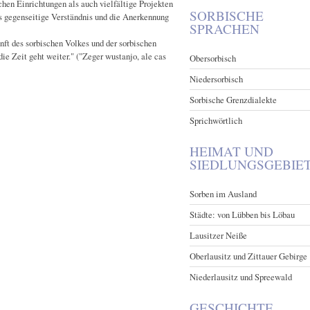
chen Einrichtungen als auch vielfältige Projekten
SORBISCHE
as gegenseitige Verständnis und die Anerkennung
SPRACHEN
nft des sorbischen Volkes und der sorbischen
ie Zeit geht weiter." ("Zeger wustanjo, ale cas
Obersorbisch
Niedersorbisch
Sorbische Grenzdialekte
Sprichwörtlich
HEIMAT UND
SIEDLUNGSGEBIE
Sorben im Ausland
Städte: von Lübben bis Löbau
Lausitzer Neiße
Oberlausitz und Zittauer Gebirge
Niederlausitz und Spreewald
GESCHICHTE