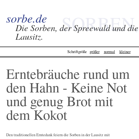
sorbe.de
SORBEN,
Die Sorben, der Spreewald und die
Lausitz.
SPREEWALD &
Schriftgröße
größer
normal
kleiner
LAUSITZ -
Erntebräuche rund um
SORBE.DE
den Hahn - Keine Not
und genug Brot mit
dem Kokot
Den traditionellen Erntedank feiern die Sorben in der Lausitz mit