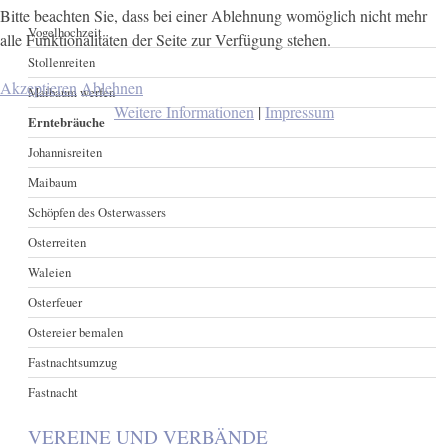
Bitte beachten Sie, dass bei einer Ablehnung womöglich nicht mehr
Vogelhochzeit
alle Funktionalitäten der Seite zur Verfügung stehen.
Stollenreiten
Akzeptieren
Ablehnen
Maibaum werfen
Weitere Informationen
|
Impressum
Erntebräuche
Johannisreiten
Maibaum
Schöpfen des Osterwassers
Osterreiten
Waleien
Osterfeuer
Ostereier bemalen
Fastnachtsumzug
Fastnacht
VEREINE UND VERBÄNDE