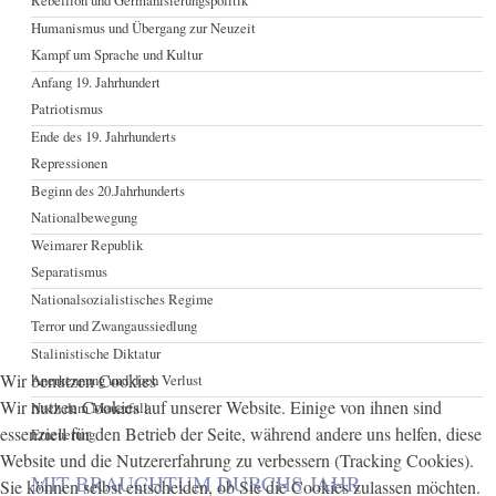
Rebellion und Germanisierungspolitik
Humanismus und Übergang zur Neuzeit
Kampf um Sprache und Kultur
Anfang 19. Jahrhundert
Patriotismus
Ende des 19. Jahrhunderts
Repressionen
Beginn des 20.Jahrhunderts
Nationalbewegung
Weimarer Republik
Separatismus
Nationalsozialistisches Regime
Terror und Zwangaussiedlung
Stalinistische Diktatur
Wir benutzen Cookies
Anerkennung und doch Verlust
Wir nutzen Cookies auf unserer Website. Einige von ihnen sind
Nach dem Mauerfall
essenziell für den Betrieb der Seite, während andere uns helfen, diese
Erneuerung
Website und die Nutzererfahrung zu verbessern (Tracking Cookies).
MIT BRAUCHTUM DURCHS JAHR
Sie können selbst entscheiden, ob Sie die Cookies zulassen möchten.