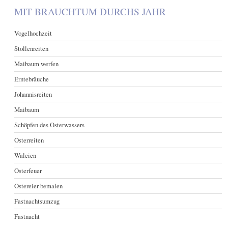
MIT BRAUCHTUM DURCHS JAHR
Vogelhochzeit
Stollenreiten
Maibaum werfen
Erntebräuche
Johannisreiten
Maibaum
Schöpfen des Osterwassers
Osterreiten
Waleien
Osterfeuer
Ostereier bemalen
Fastnachtsumzug
Fastnacht