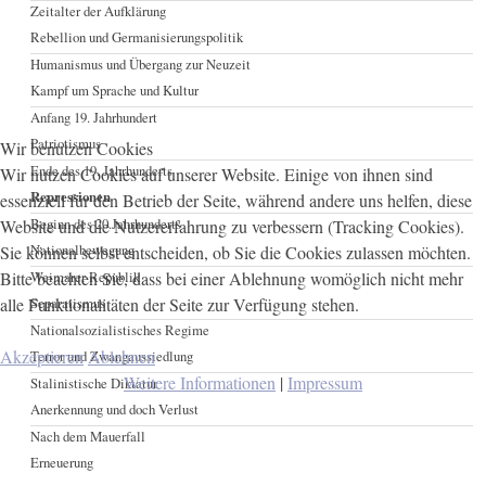
Zeitalter der Aufklärung
Rebellion und Germanisierungspolitik
Humanismus und Übergang zur Neuzeit
Kampf um Sprache und Kultur
Anfang 19. Jahrhundert
Patriotismus
Wir benutzen Cookies
Ende des 19. Jahrhunderts
Wir nutzen Cookies auf unserer Website. Einige von ihnen sind
Repressionen
essenziell für den Betrieb der Seite, während andere uns helfen, diese
Beginn des 20.Jahrhunderts
Website und die Nutzererfahrung zu verbessern (Tracking Cookies).
Nationalbewegung
Sie können selbst entscheiden, ob Sie die Cookies zulassen möchten.
Bitte beachten Sie, dass bei einer Ablehnung womöglich nicht mehr
Weimarer Republik
alle Funktionalitäten der Seite zur Verfügung stehen.
Separatismus
Nationalsozialistisches Regime
Akzeptieren
Ablehnen
Terror und Zwangaussiedlung
Weitere Informationen
|
Impressum
Stalinistische Diktatur
Anerkennung und doch Verlust
Nach dem Mauerfall
Erneuerung