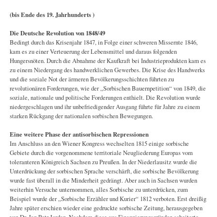
(bis Ende des 19. Jahrhunderts )
Die Deutsche Revolution von 1848/49
Bedingt durch das Krisenjahr 1847, in Folge einer schweren Missernte 1846,
kam es zu einer Verteuerung der Lebensmittel und daraus folgenden
Hungersnöten. Durch die Abnahme der Kaufkraft bei Industrieprodukten kam es
zu einem Niedergang des handwerklichen Gewerbes. Die Krise des Handwerks
und die soziale Not der ärmeren Bevölkerungsschichten führten zu
revolutionären Forderungen, wie der „Sorbischen Bauernpetition“ von 1849, die
soziale, nationale und politische Forderungen enthielt. Die Revolution wurde
niedergeschlagen und ihr unbefriedigender Ausgang führte für Jahre zu einem
starken Rückgang der nationalen sorbischen Bewegungen.
Eine weitere Phase der antisorbischen Repressionen
Im Anschluss an den Wiener Kongress wechselten 1815 einige sorbische
Gebiete durch die vorgenommene territoriale Neugliederung Europas vom
toleranteren Königreich Sachsen zu Preußen. In der Niederlausitz wurde die
Unterdrückung der sorbischen Sprache verschärft, die sorbische Bevölkerung
wurde fast überall in die Minderheit gedrängt. Aber auch in Sachsen wurden
weiterhin Versuche unternommen, alles Sorbische zu unterdrücken, zum
Beispiel wurde der „Sorbische Erzähler und Kurier“ 1812 verboten. Erst dreißig
Jahre später erschien wieder eine gedruckte sorbische Zeitung, herausgegeben