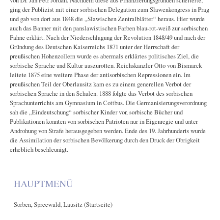
von Dr. Jan Petr Jordan. Nachdem diese aus Finanzierungsgründen scheiterte,
ging der Publizist mit einer sorbischen Delegation zum Slawenkongress in Prag
und gab von dort aus 1848 die „Slawischen Zentralblätter“ heraus. Hier wurde
auch das Banner mit den panslawistischen Farben blau-rot-weiß zur sorbischen
Fahne erklärt. Nach der Niederschlagung der Revolution 1848/49 und nach der
Gründung des Deutschen Kaiserreichs 1871 unter der Herrschaft der
preußischen Hohenzollern wurde es abermals erklärtes politisches Ziel, die
sorbische Sprache und Kultur auszurotten. Reichskanzler Otto von Bismarck
leitete 1875 eine weitere Phase der antisorbischen Repressionen ein. Im
preußischen Teil der Oberlausitz kam es zu einem generellen Verbot der
sorbischen Sprache in den Schulen. 1888 folgte das Verbot des sorbischen
Sprachunterrichts am Gymnasium in Cottbus. Die Germanisierungsverordnung
sah die „Eindeutschung“ sorbischer Kinder vor, sorbische Bücher und
Publikationen konnten von sorbischen Patrioten nur in Eigenregie und unter
Androhung von Strafe herausgegeben werden. Ende des 19. Jahrhunderts wurde
die Assimilation der sorbischen Bevölkerung durch den Druck der Obrigkeit
erheblich beschleunigt.
HAUPTMENÜ
Sorben, Spreewald, Lausitz (Startseite)