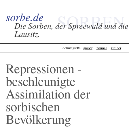
sorbe.de
SORBEN,
Die Sorben, der Spreewald und die
Lausitz.
SPREEWALD &
Schriftgröße
größer
normal
kleiner
LAUSITZ -
Repressionen -
SORBE.DE
beschleunigte
Assimilation der
sorbischen
Bevölkerung