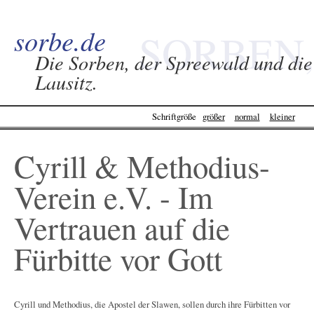
sorbe.de
SORBEN,
Die Sorben, der Spreewald und die
Lausitz.
SPREEWALD &
Schriftgröße
größer
normal
kleiner
LAUSITZ -
Cyrill & Methodius-
SORBE.DE
Verein e.V. - Im
Vertrauen auf die
Fürbitte vor Gott
Cyrill und Methodius, die Apostel der Slawen, sollen durch ihre Fürbitten vor