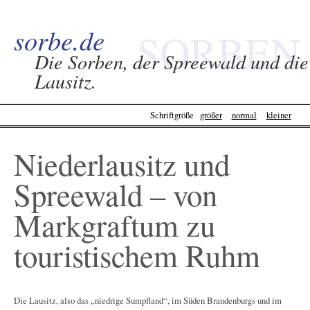
sorbe.de
SORBEN,
Die Sorben, der Spreewald und die
Lausitz.
SPREEWALD &
Schriftgröße
größer
normal
kleiner
LAUSITZ -
Niederlausitz und
SORBE.DE
Spreewald – von
Markgraftum zu
touristischem Ruhm
Die Lausitz, also das „niedrige Sumpfland“, im Süden Brandenburgs und im