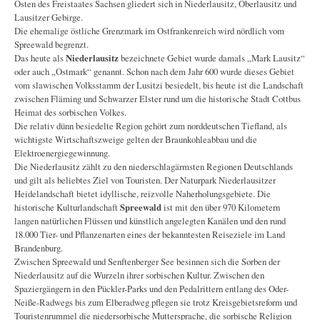
Osten des Freistaates Sachsen gliedert sich in Niederlausitz, Oberlausitz und
Lausitzer Gebirge.
Die ehemalige östliche Grenzmark im Ostfrankenreich wird nördlich vom
Spreewald begrenzt.
Das heute als
Niederlausitz
bezeichnete Gebiet wurde damals „Mark Lausitz“
oder auch „Ostmark“ genannt. Schon nach dem Jahr 600 wurde dieses Gebiet
vom slawischen Volksstamm der Lusitzi besiedelt, bis heute ist die Landschaft
zwischen Fläming und Schwarzer Elster rund um die historische Stadt Cottbus
Heimat des sorbischen Volkes.
Die relativ dünn besiedelte Region gehört zum norddeutschen Tiefland, als
wichtigste Wirtschaftszweige gelten der Braunkohleabbau und die
Elektroenergiegewinnung.
Die Niederlausitz zählt zu den niederschlagärmsten Regionen Deutschlands
und gilt als beliebtes Ziel von Touristen. Der Naturpark Niederlausitzer
Heidelandschaft bietet idyllische, reizvolle Naherholungsgebiete. Die
historische Kulturlandschaft
Spreewald
ist mit den über 970 Kilometern
langen natürlichen Flüssen und künstlich angelegten Kanälen und den rund
18.000 Tier- und Pflanzenarten eines der bekanntesten Reiseziele im Land
Brandenburg.
Zwischen Spreewald und Senftenberger See besinnen sich die Sorben der
Niederlausitz auf die Wurzeln ihrer sorbischen Kultur. Zwischen den
Spaziergängern in den Pückler-Parks und den Pedalrittern entlang des Oder-
Neiße-Radwegs bis zum Elberadweg pflegen sie trotz Kreisgebietsreform und
Touristenrummel die niedersorbische Muttersprache, die sorbische Religion