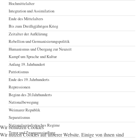
Hochmittelalter
Integration und Assimilation
Ende des Mittelalters
Bis zum Dreißigjährigen Krieg
Zeitalter der Aufklärung
Rebellion und Germanisierungspolitik
Humanismus und Übergang zur Neuzeit
Kampf um Sprache und Kultur
Anfang 19. Jahrhundert
Patriotismus
Ende des 19. Jahrhunderts
Repressionen
Beginn des 20.Jahrhunderts
Nationalbewegung
Weimarer Republik
Separatismus
Nationalsozialistisches Regime
Wir benutzen Cookies
Terror und Zwangaussiedlung
Wir nutzen Cookies auf unserer Website. Einige von ihnen sind