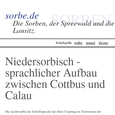
sorbe.de
SORBEN,
Die Sorben, der Spreewald und die
Lausitz.
SPREEWALD &
Schriftgröße
größer
normal
kleiner
LAUSITZ -
Niedersorbisch -
SORBE.DE
sprachlicher Aufbau
zwischen Cottbus und
Calau
Die niedersorbische Schriftsprache hat ihren Ursprung im Territorium der