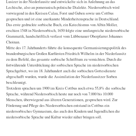
Lusizer in der Niederlausitz und entwickelte sich in Anlehnung an das
Lechische, also an pomeranisch-polnische Dialekte. Niedersorbisch wird
vorwiegend in den Kreisen Calau, Forst und Guben sowie um Cottbus
gesprochen und ist eine anerkannte Minderheitensprache in Deutschland.
Das erste gedruckte sorbische Buch, ein Katechismus von Albin Moller,
erschien 1548 in Niedersorbisch, 1650 folgte eine umfangreiche niedersorbische
Grammatik, handschriftlich verfasst vom Lübbenauer Oberpfarrer Johannes
Choinan.
Mitte des 17. Jahrhunderts führte die konsequente Germanisierungspolitik des
brandenburgischen Großen Kurfürsten Friedrich Wilhelm in der Niederlausitz
zu dem Befehl, das gesamte sorbische Schrifttum zu vernichten. Durch die
fortwährende Unterdrückung der sorbischen Sprache im niedersorbischen
Sprachgebiet, wo im 18. Jahrhundert auch die sorbischen Gottesdienste
abgeschafft wurden, wurde die Assimilation der Niederlausitzer Sorben
beschleunigt.
Trotzdem sprachen um 1900 im Kreis Cottbus noch etwa 55,8% die sorbische
Sprache, während Niedersorbisch heute nur noch von 7.000 bis 10.000
Menschen, überwiegend aus älteren Generationen, gesprochen wird. Zur
Förderung und Pflege des Niedersorbischen entstand in Cottbus ein
niedersorbisches Gymnasium, das auch den Kindern und Jugendlichen die
niedersorbische Sprache und Kultur wieder näher bringen soll.