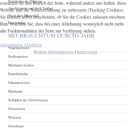
Stalinistische Diktatur
essenziell für den Betrieb der Seite, während andere uns helfen, diese
Anerkennung und doch Verlust
Website und die Nutzererfahrung zu verbessern (Tracking Cookies).
Nach dem Mauerfall
Sie können selbst entscheiden, ob Sie die Cookies zulassen möchten.
Erneuerung
Bitte beachten Sie, dass bei einer Ablehnung womöglich nicht mehr
alle Funktionalitäten der Seite zur Verfügung stehen.
MIT BRAUCHTUM DURCHS JAHR
Akzeptieren
Ablehnen
Vogelhochzeit
Weitere Informationen
|
Impressum
Stollenreiten
Maibaum werfen
Erntebräuche
Johannisreiten
Maibaum
Schöpfen des Osterwassers
Osterreiten
Waleien
Osterfeuer