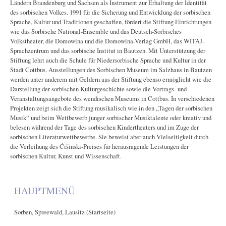
Ländern Brandenburg und Sachsen als Instrument zur Erhaltung der Identität
des sorbischen Volkes. 1991 für die Sicherung und Entwicklung der sorbischen
Sprache, Kultur und Traditionen geschaffen, fördert die Stiftung Einrichtungen
wie das Sorbische National-Ensemble und das Deutsch-Sorbisches
Volkstheater, die Domowina und die Domowina-Verlag GmbH, das WITAJ-
Sprachzentrum und das sorbische Institut in Bautzen. Mit Unterstützung der
Stiftung lehrt auch die Schule für Niedersorbische Sprache und Kultur in der
Stadt Cottbus. Ausstellungen des Sorbischen Museum im Salzhaus in Bautzen
werden unter anderem mit Geldern aus der Stiftung ebenso ermöglicht wie die
Darstellung der sorbischen Kulturgeschichte sowie die Vortrags- und
Veranstaltungsangebote des wendischen Museums in Cottbus. In verschiedenen
Projekten zeigt sich die Stiftung musikalisch wie in den „Tagen der sorbischen
Musik“ und beim Wettbewerb junger sorbischer Musiktalente oder kreativ und
belesen während der Tage des sorbischen Kindertheaters und im Zuge der
sorbischen Literaturwettbewerbe. Sie beweist aber auch Vielseitigkeit durch
die Verleihung des Ćišinski-Preises für herausragende Leistungen der
sorbischen Kultur, Kunst und Wissenschaft.
HAUPTMENÜ
Sorben, Spreewald, Lausitz (Startseite)