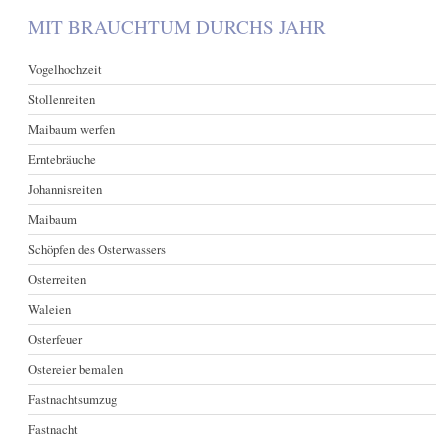
MIT BRAUCHTUM DURCHS JAHR
Vogelhochzeit
Stollenreiten
Maibaum werfen
Erntebräuche
Johannisreiten
Maibaum
Schöpfen des Osterwassers
Osterreiten
Waleien
Osterfeuer
Ostereier bemalen
Fastnachtsumzug
Fastnacht