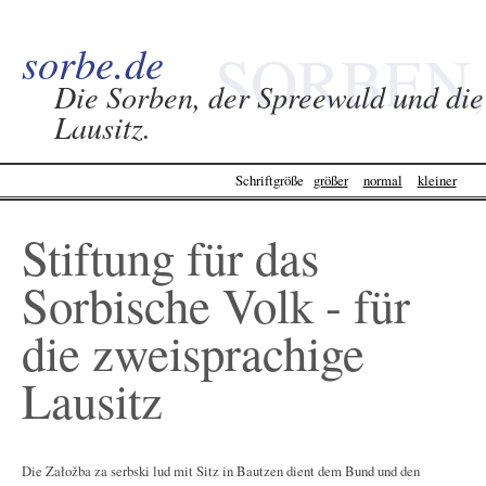
sorbe.de
SORBEN,
Die Sorben, der Spreewald und die
Lausitz.
SPREEWALD &
Schriftgröße
größer
normal
kleiner
LAUSITZ -
Stiftung für das
SORBE.DE
Sorbische Volk - für
die zweisprachige
Lausitz
Die Załožba za serbski lud mit Sitz in Bautzen dient dem Bund und den