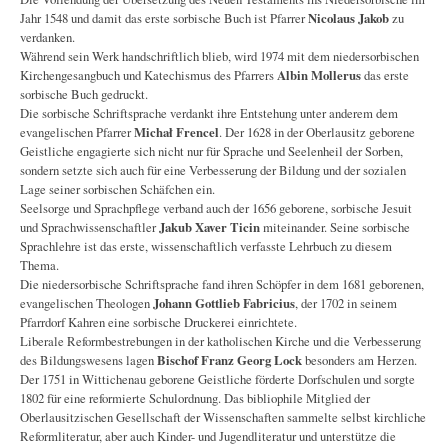
Jahr 1548 und damit das erste sorbische Buch ist Pfarrer
Nicolaus Jakob
zu
verdanken.
Während sein Werk handschriftlich blieb, wird 1974 mit dem niedersorbischen
Kirchengesangbuch und Katechismus des Pfarrers
Albin Mollerus
das erste
sorbische Buch gedruckt.
Die sorbische Schriftsprache verdankt ihre Entstehung unter anderem dem
evangelischen Pfarrer
Michał Frencel
. Der 1628 in der Oberlausitz geborene
Geistliche engagierte sich nicht nur für Sprache und Seelenheil der Sorben,
sondern setzte sich auch für eine Verbesserung der Bildung und der sozialen
Lage seiner sorbischen Schäfchen ein.
Seelsorge und Sprachpflege verband auch der 1656 geborene, sorbische Jesuit
und Sprachwissenschaftler
Jakub Xaver Ticin
miteinander. Seine sorbische
Sprachlehre ist das erste, wissenschaftlich verfasste Lehrbuch zu diesem
Thema.
Die niedersorbische Schriftsprache fand ihren Schöpfer in dem 1681 geborenen,
evangelischen Theologen
Johann Gottlieb Fabricius
, der 1702 in seinem
Pfarrdorf Kahren eine sorbische Druckerei einrichtete.
Liberale Reformbestrebungen in der katholischen Kirche und die Verbesserung
des Bildungswesens lagen
Bischof Franz Georg Lock
besonders am Herzen.
Der 1751 in Wittichenau geborene Geistliche förderte Dorfschulen und sorgte
1802 für eine reformierte Schulordnung. Das bibliophile Mitglied der
Oberlausitzischen Gesellschaft der Wissenschaften sammelte selbst kirchliche
Reformliteratur, aber auch Kinder- und Jugendliteratur und unterstütze die