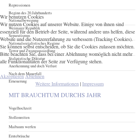
Repressionen
Beginn des 20.Jahrhunderts
Wir benutzen Cookies
Nationalbewegung
Wir nutzen Cookies auf unserer Website. Einige von ihnen sind
Weimarer Republik
essenziell für den Betrieb der Seite, während andere uns helfen, diese
Separatismus
Website und die Nutzererfahrung zu verbessern (Tracking Cookies).
Nationalsozialistisches Regime
Sie können selbst entscheiden, ob Sie die Cookies zulassen möchten.
Terror und Zwangaussiedlung
Bitte beachten Sie, dass bei einer Ablehnung womöglich nicht mehr
Stalinistische Diktatur
alle Funktionalitäten der Seite zur Verfügung stehen.
Anerkennung und doch Verlust
Nach dem Mauerfall
Akzeptieren
Ablehnen
Erneuerung
Weitere Informationen
|
Impressum
MIT BRAUCHTUM DURCHS JAHR
Vogelhochzeit
Stollenreiten
Maibaum werfen
Erntebräuche