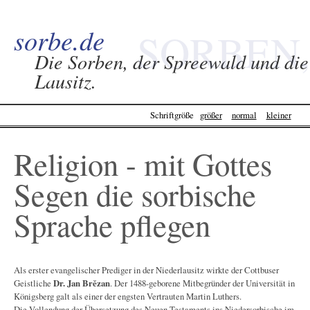
sorbe.de
SORBEN,
Die Sorben, der Spreewald und die
Lausitz.
SPREEWALD &
Schriftgröße
größer
normal
kleiner
LAUSITZ -
Religion - mit Gottes
SORBE.DE
Segen die sorbische
Sprache pflegen
Als erster evangelischer Prediger in der Niederlausitz wirkte der Cottbuser
Geistliche
Dr. Jan Brězan
. Der 1488-geborene Mitbegründer der Universität in
Königsberg galt als einer der engsten Vertrauten Martin Luthers.
Die Vollendung der Übersetzung des Neuen Testaments ins Niedersorbische im